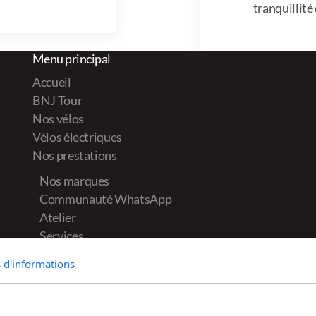
tranquillité 
Menu principal
Accueil
BNJ Tour
Nos vélos
Vélos électriques
Nos prestations
Nos marques
Communauté WhatsApp
Atelier
Services
Contactez-nous
s d'informations