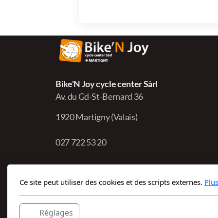
Bike'N Joy cycle center Sàrl
Av. du Gd-St-Bernard 36
1920 Martigny (Valais)
027 722 53 20
Horaires
Lundi :
13h00 - 18h00
Ce site peut utiliser des cookies et des scripts externes.
Plu
Mardi au vendredi :
09h00 - 12h00 et
13h00 -
18h00
Réglages