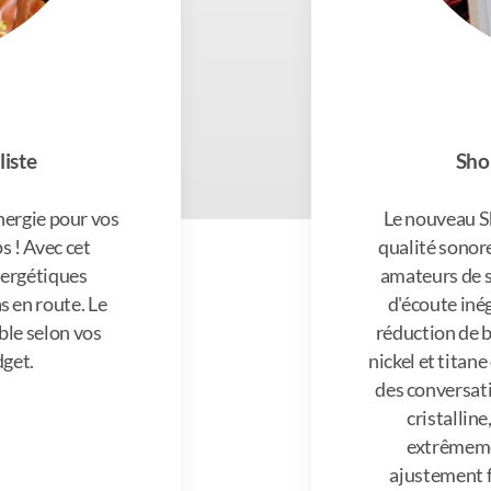
liste
Sho
nergie pour vos
Le nouveau S
s ! Avec cet
qualité sonor
nergétiques
amateurs de s
s en route. Le
d'écoute iné
ble selon vos
réduction de b
dget.
nickel et titane
des conversat
cristallin
extrêmeme
ajustement f