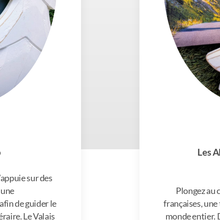
o
Les A
appuie sur des
t une
Plongez au 
fin de guider le
françaises, une 
éraire. Le Valais
monde entier. 