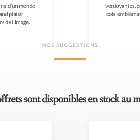
coins d’un monde
verdoyantes, ce
and plaisir
cols emblémati
rs de l’image.
NOS SUGGESTIONS
ffrets sont disponibles en stock au 