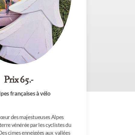
Prix 65.-
lpes françaises à vélo
cœur des majestueuses Alpes
terre vénérée par les cyclistes du
Des cimes enneigées aux vallées