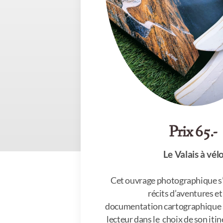
Prix 65.-
Le Valais à vél
Cet ouvrage photographique s’
récits d’aventures e
documentation cartographique a
lecteur dans le choix de son itin