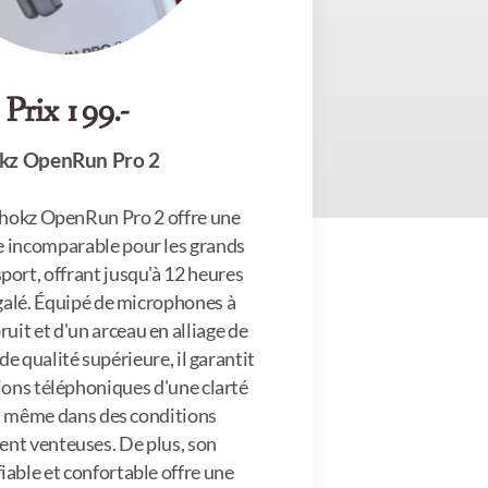
Prix 199.-
kz OpenRun Pro 2
hokz OpenRun Pro 2 offre une
e incomparable pour les grands
port, offrant jusqu'à 12 heures
galé. Équipé de microphones à
ruit et d'un arceau en alliage de
 de qualité supérieure, il garantit
ions téléphoniques d'une clarté
e, même dans des conditions
nt venteuses. De plus, son
iable et confortable offre une