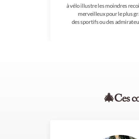
à vélo illustre les moindres re
merveilleux pour le plus gr
des sportifs ou des admirateu
🎄Ces co