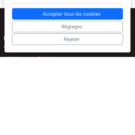
Commentaires
Accepter tous les cookies
Réglages
Bike'N Joy cycle center Sàrl
Rejeter
Av. du Gd-St-Bernard 36
1920 Martigny (Valais)
027 722 53 20
Horaires
Lundi :
13h00 - 18h00
Mardi au vendredi :
09h00 - 12h00 et
13h00 - 18h00
Samedi :
09h00 - 12h00
Menu principal
Accueil