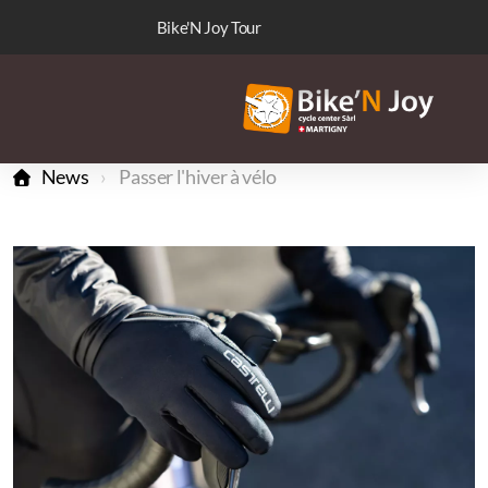
Bike'N Joy Tour
News
Passer l'hiver à vélo
Nos marques
Communauté WhatsApp
Atelier