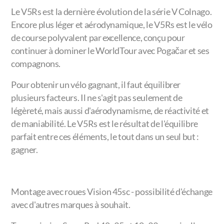
Le V5Rs est la dernière évolution de la série V Colnago.
Encore plus léger et aérodynamique, le V5Rs est le vélo
de course polyvalent par excellence, conçu pour
continuer à dominer le WorldTour avec Pogačar et ses
compagnons.
Pour obtenir un vélo gagnant, il faut équilibrer
plusieurs facteurs. Il ne s'agit pas seulement de
légèreté, mais aussi d'aérodynamisme, de réactivité et
de maniabilité. Le V5Rs est le résultat de l'équilibre
parfait entre ces éléments, le tout dans un seul but :
gagner.
Montage avec roues Vision 45sc - possibilité d'échange
avec d'autres marques à souhait.